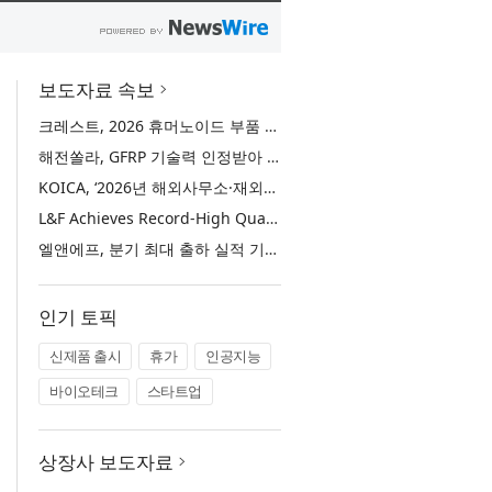
보도자료 속보
크레스트, 2026 휴머노이드 부품 국산화 실증사업 선정… 로브로스와 ‘무정전 핫스왑 배터리시스템’ 개발 본격화
해전쏠라, GFRP 기술력 인정받아 ‘혁신프리미어 1000’ 선정
KOICA, ‘2026년 해외사무소·재외공관 파견 영프로페셔널’ 51명 공개 모집… 전 세계 37개국 파견
L&F Achieves Record-High Quarterly Shipments, Begins LFP Supply for North American ESS in Q3 Advancing its Two-Track NCM and LFP Growth Strategy
엘앤에프, 분기 최대 출하 실적 기록… 3분기 북미 ESS향 LFP 공급 착수 NCM+LFP ‘2-Track’ 성장 전략 실현
인기 토픽
신제품 출시
휴가
인공지능
바이오테크
스타트업
상장사 보도자료