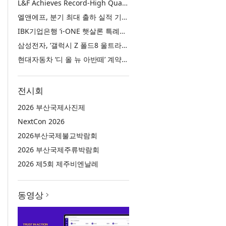
L&F Achieves Record-High Quarterly Shipments, Begins LFP Supply for North American ESS in Q3 Advancing its Two-Track NCM and LFP Growth Strategy
엘앤에프, 분기 최대 출하 실적 기록… 3분기 북미 ESS향 LFP 공급 착수 NCM+LFP ‘2-Track’ 성장 전략 실현
IBK기업은행 ‘i-ONE 햇살론 특례보증’ 출시
삼성전자, ‘갤럭시 Z 폴드8 울트라·폴드8·플립8’과 ‘갤럭시 워치 울트라2·워치9’ 국내 공식 출시
현대자동차 ‘디 올 뉴 아반떼’ 계약 첫날 1만 대 돌파
전시회
2026 부산국제사진제
NextCon 2026
2026부산국제불교박람회
2026 부산국제주류박람회
2026 제5회 제주비엔날레
동영상