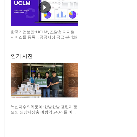
한국기업보안 ‘UCLM’, 조달청 디지털
서비스몰 등록… 공공시장 공급 본격화
인기 사진
녹십자수의약품이 ‘한발한발 챌린지’로
모인 심장사상충 예방약 240개를 비글
구조네트워크에 전달했다. 왼쪽부터 비
글구조네트워크 김세현 대표, 캠페인을
기획한 차율하 학생, 녹십자수의약품
이범석 팀장, 청주 수동물병원 전귀호