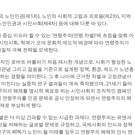
노인인권(제1차), 노인의 사회적 고립과 외로움(제2차), 지역
노인인권과 시민사회(제4차) 등에 대해 다룬 바 있다.
중심 이슈라 할 수 있는 ‘연령주의(연령 차별)’에 초점을 맞춰 아
 시민사회, 학계가 모여 문화적·제도적 배경에 따라 연령주의가
실질적 극복 전략을 모색한다.
구자인 로버트 버틀러가 처음 제시한 개념으로, 사회가 형성한 노
관념 그리고 젊음을 기준으로 설계된 정책, 환경, 제도가 노년층
하는 경향을 의미한다. 그 후 나이에 근거한 차별과 고정관념이
 미친다는 실증적 연구 결과들이 계속 축적됐으며, 21세기 들어
령주의의 해체를 명시적 목표로 하는 시민사회의 조직적인 캠페인
N이 연령주의를 인권 문제로 공식 인정하게 되면서 연령주의의 해
제로 부상하게 됐다.
은 더 이상 간과할 수 없는 시급한 과제다. 연령주의는 유엔과
을 저해하는 글로벌 문제로 규정하고, 국제사회의 인식과 정책
구의 40%가 노인이 될 미래를 앞두고 연령주의 해체와 인식 전