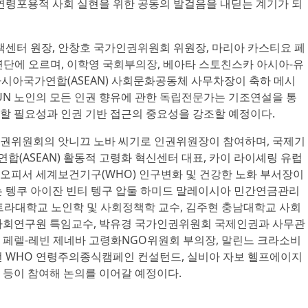
 연령포용적 사회 실현을 위한 공동의 발걸음을 내딛는 계기가 되
터 원장, 안창호 국가인권위원회 위원장, 마리아 카스티요 페
연단에 오르며, 이학영 국회부의장, 베아타 스토친스카 아시아-유
동남아시아국가연합(ASEAN) 사회문화공동체 사무차장이 축하 메시
UN 노인의 모든 인권 향유에 관한 독립전문가는 기조연설을 통
할 필요성과 인권 기반 접근의 중요성을 강조할 예정이다.
권위원회의 앗니끄 노바 씨기로 인권위원장이 참여하며, 국제기
(ASEAN) 활동적 고령화 혁신센터 대표, 카이 라이셰링 유럽
오피서 세계보건기구(WHO) 인구변화 및 건강한 노화 부서장이
는 텡쿠 아이잔 빈티 텡구 압둘 하미드 말레이시아 민간연금관리
트라대학교 노인학 및 사회정책학 교수, 김주현 충남대학교 사회
사회연구원 특임교수, 박유경 국가인권위원회 국제인권과 사무관
 페렐-레빈 제네바 고령화NGO위원회 부의장, 말린느 크라소비
 이사/전 WHO 연령주의종식캠페인 컨설턴드, 실비아 자보 헬프에이지
 등이 참여해 논의를 이어갈 예정이다.