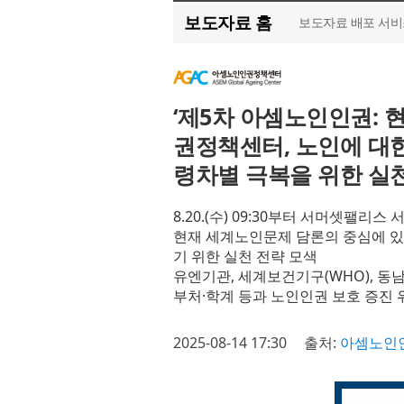
보도자료 홈
보도자료 배포 서비
‘제5차 아셈노인인권: 
권정책센터, 노인에 대
령차별 극복을 위한 실천
8.20.(수) 09:30부터 서머셋팰리
현재 세계노인문제 담론의 중심에 있
기 위한 실천 전략 모색
유엔기관, 세계보건기구(WHO), 동
부처·학계 등과 노인인권 보호 증진 
2025-08-14 17:30
출처:
아셈노인