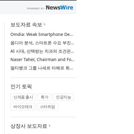
보도자료 속보
Omdia: Weak Smartphone Demand Drives Record Growth in Display Shipments to Refurbished Phone Market
옴디아 분석, 스마트폰 수요 부진에 리퍼비시 폰 디스플레이 출하량 사상 최대 기록
AI 시대, 선택받는 치과의 조건은… 정유미 원장 ‘Mini MBA for Dentists’ 단독 특강 개최
Naser Taher, Chairman and Founder of MultiBank Group, Honored by H.H. Sheikh Nahyan bin Mubarak Al Nahyan with the Golden Excellence Award for FinTech, Digital Asset and Blockchain Excellence
멀티뱅크 그룹 나세르 타헤르 회장, 핀테크·디지털 자산·블록체인 부문 ‘골든 엑설런스상’ 수상
인기 토픽
신제품 출시
휴가
인공지능
바이오테크
스타트업
상장사 보도자료