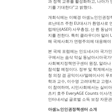
과 정책 교류를 활성화하고, 나아가
기를 기대한다”고 밝혔다.
개회식에는 이혜경 아셈노인인권정책센
르난데즈 주한 EU대사가 환영사로 
럽재단(ASEF) 사무총장, 산 륀 
지를 전한다. 특히 클라우디아 말러 
해 국제사회가 연령주의에 대응해야 
본 국제 포럼에는 인도네시아 국가인
구에서는 솜삭 악실 동남아시아국가연합
사회복지정책연구센터 원장, 알라나 
참석할 예정이다. 정부 및 학계에서
청 의장 겸 공익이사/말레이사이 푸
학과 교수, 이수영 고려대학교 고령
이 참여하며, 시민사회에서는 실비아
츠키 호주 EveryAGE Counts
인터내셔널 글로벌 소득 보장 자문관
아셈노인인권정책센터 소개