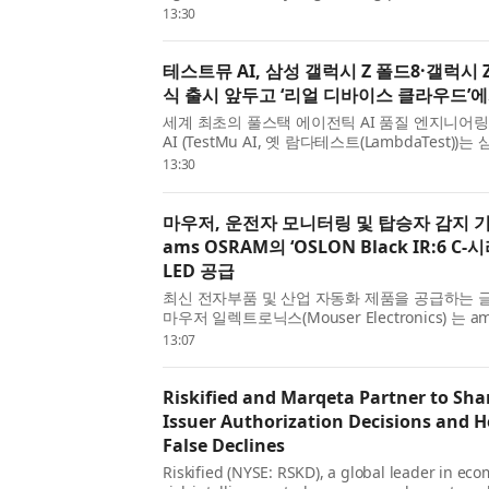
Samsung Galaxy Z Fold8 and Galaxy Z Fold8 U
13:30
available for testing on its Real Device Cloud 
unveil...
테스트뮤 AI, 삼성 갤럭시 Z 폴드8·갤럭시 
식 출시 앞두고 ‘리얼 디바이스 클라우드’
세계 최초의 풀스택 에이전틱 AI 품질 엔지니어
AI (TestMu AI, 옛 람다테스트(LambdaTest))
과 갤럭시 Z 폴드8 울트라를 자사의 리얼 디바이스
13:30
Device Cloud) 에서 테스트할 수 있게 됐다고 발표
마우저, 운전자 모니터링 및 탑승자 감지 
ams OSRAM의 ‘OSLON Black IR:6 C
LED 공급
최신 전자부품 및 산업 자동화 제품을 공급하는 
마우저 일렉트로닉스(Mouser Electronics) 는 a
운 OSLON® Black IR:6 C-시리즈 LED를 공급
13:07
Black IR:6 LED 는 운전자 및 탑승자 모니터링과 탑
Riskified and Marqeta Partner to Sh
Issuer Authorization Decisions and 
False Declines
Riskified (NYSE: RSKD), a global leader in e