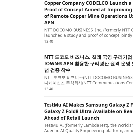
Copper Company CODELCO Launch a 
Proof of Concept Aimed at Improving 
of Remote Copper Mine Operations 
APN
NTT DOCOMO BUSINESS, Inc. (formerly NTT C
launched a study and proof of concept jointl
Chile (CODELCO) to progress remote operati
13:40
IOWN® All...
NTT 도코모 비즈니스, 칠레 국영 구리기업 
IOWN® APN 활용한 구리광산 원격 운영 
념 검증 착수
NTT 도코모 비즈니스(NTT DOCOMO BUSINESS, 
니케이션즈 주식회사(NTT Communications Corpo
IOWN® 올포토닉스 네트워크(All-Photonics Net
13:40
해 ‘코델코’의 구리광산 원격 운영을 고도화하기 
공사(Corp...
TestMu AI Makes Samsung Galaxy Z F
Galaxy Z Fold8 Ultra Available on Rea
Ahead of Retail Launch
TestMu AI (formerly LambdaTest), the world’s fi
Agentic AI Quality Engineering platform, ann