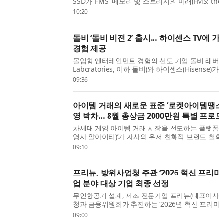
SSD가 ‘FMS: 메모리 및 스토리지의 미래(FMS: the 
Memory and Storage) ’의 ‘특수 스토리지(Speciali
10:20
문에서 ‘베스트 오브 쇼(Best of Show)’ 상을 
베...
돌비 ‘돌비 비전 2’ 출시… 하이센스 TV에
경험 제공
몰입형 엔터테인먼트 경험의 선도 기업 돌비 래버러
Laboratories, 이하 돌비)와 하이센스(Hisense
모델에 ‘돌비 비전 2(Dolby Vision 2)’를 탑재
09:36
트를 통해 더 많은 모델에 확대 적용할 계획이라고 
아이템 거래의 새로운 표준 ‘로켓아이템땡스’
영 박차… 8월 총상금 2000만원 특별 프
차세대 게임 아이템 거래 시장을 선도하는 플랫폼
영사 알아이티)’가 자사의 유저 친화적 브랜드 철
월 한 달간 총상금 2000만원 규모의 ‘판매왕·구
09:10
실시한다고 7일 밝혔다. 최근 게임 아이템 거래 플랫
프리뉴, 방위사업청 주관 ‘2026 혁신 프리미
업 분야 대상 기업 최종 선정
무인항공기 설계, 제조 전문기업 프리뉴(대표이사
청과 금융위원회가 추진하는 ‘2026년 혁신 프리미어
분야 대상 기업으로 최종 선정됐다고 밝혔다. ‘혁신
09:00