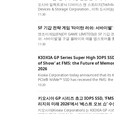
도시바 일렉트로닉 디바이스 앤 스토리지(Toshiba El
Devices & Storage Corporation , 이하 도시
트리 클래스 M4V 그룹 을 발표했다. 이 신제품
11:30
(FPU)를 갖춘 암 코어텍스-M4(Arm® Cortex®
IoT 디...
SF 기갑 전략 게임 ‘타이탄 러쉬: 서바이벌’
엔조이게임(ENJOY GAME LIMITED)은 SF 기갑
쉬: 서바이벌’을 구글 플레이와 애플 앱스토어를 
했다고 7일 밝혔다. ‘타이탄 러쉬: 서바이벌’은 전
11:30
조종, 미녀 지휘관 모집, 피난처 운영 등을 결합한 SF
KIOXIA GP Series Super High IOPS SS
of Show’ at FMS: the Future of Memo
2026
Kioxia Corporation today announced that its 
PCIe® NVMe™ SSD has received the FMS: the
and Storage ‘Best of Show’ award in the ‘Speci
10:20
category. The Best of Show Awards recognize
solution ...
키오시아 GP 시리즈 초고 IOPS SSD, ‘FM
리지의 미래 2026’에서 ‘베스트 오브 쇼’ 수
키오시아(Kioxia Corporation) 는 KIOXIA GP 