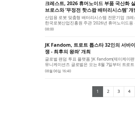
크레스트, 2026 휴머노이드 부품 국산화 
브로스와 ‘무정전 핫스왑 배터리시스템’ 개
산업용 로봇 맞춤형 배터리시스템 전문기업 크레
한국로봇산업진흥원 주관 ‘2026년 휴머노이드용
부품 실증형)’의 주관기관으로 최종 선정됐다고 
08:00
부품 실증사업은 시장형성 초기 단계인 휴머노이드 
JK Fandom, 트로트 톱스타 32인의 서바
쟁 - 최후의 왕좌’ 개최
글로벌 팬덤 투표 플랫폼 ‘JK Fandom(제이케이
뮤니케이션즈 글로벌은 오는 8월 7일부터 트로트 
는 토너먼트 투표 ‘트롯 전쟁 - 최후의 왕좌(TROT WA
08월 06일 16:40
THRONE)’를 개최한다고 밝혔다. 이번 캠페인에는 
(current)
(current)
(curr
(
1
2
3
4