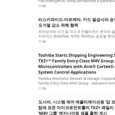
risk intelligence, today announced a partner
(NASDAQ: MQ), the global modern card issuing
11:40
card issuers on Marqeta’s platform access to Ri
리스키파이드-마르케타, 카드 발급사의 승
오거절 감소 위해 협력
전자상거래 사기 및 리스크 인텔리전스 분야의 글
키파이드 (Riskified, NYSE: RSKD)는 글로벌
마르케타 (Marqeta, 나스닥: MQ)와 파트너십
11:40
다. 이번 협력을 통해 마르케타 플랫폼을 이용하는 
Toshiba Starts Shipping Engineering 
TXZ+™ Family Entry‑Class M4V Group
Microcontrollers with Arm® Cortex®‑
System Control Applications
Toshiba Electronic Devices & Storage Corpor
Family Entry-Class M4V Group , standard micr
Cortex®-M4 core with a floating-point unit (F
11:30
managem...
도시바, 시스템 제어 애플리케이션용 ‘암 코
탑재 표준 마이크로컨트롤러 TXZ+ 패밀리
‘M4V 그룹’ 엔지니어링 샘플 출하 개시