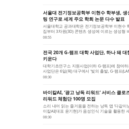
기술 혁신성과 성장 가능성이 높은 방산 관련 기업의
서울대 전기정보공학부 이현수 학부생, 생
팅 연구로 세계 주요 학회 논문 다수 발표
서울대학교 공과대학은 전기정보공학부 이현수 
집부터 3차원(3D) 콘텐츠 생성에 이르는 생성형
(Generative Visual Computing) 연구 성과를 Neu
08:55
등 인공지능(AI) 및 컴퓨터 비전 분야의 주요 
했...
전국 20개 G-램프 대학 사업단, 하나 돼
키운다
대학기초연구소 지원사업(이하 G-램프)에 참여하는
사업단은 6일(목) 대구에서 ‘빛의 출발, G-램프(L
출범식’을 개최했다. 이번 행사는 20개 사업단의
08:30
교육부와 한국연구재단 관계자 등이 참석한 가운데 
바이칼AI, ‘광고 낭독 리워드’ 서비스 클로
리워드 체험단 100명 모집
소리 내어 읽는 즐거움을 전하는 낭독 앱 ‘다같이
이칼AI(대표 윤기현)가 음성인식 기술을 활용한 
를 선보인다. 바이칼AI는 사용자가 짧은 광고 문
08:30
퀴즈를 맞히면 보상을 받는 ‘광고 낭독 리워드’ 서비