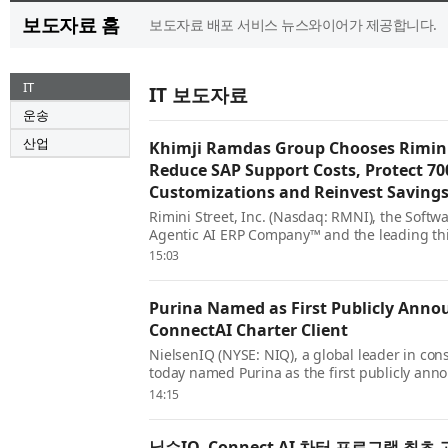
보도자료 홈
보도자료 배포 서비스 뉴스와이어가 제공합니다.
IT
IT 보도자료
운송
산업
Khimji Ramdas Group Chooses Rimini
Reduce SAP Support Costs, Protect 70
Customizations and Reinvest Savings
Rimini Street, Inc. (Nasdaq: RMNI), the Soft
Agentic AI ERP Company™ and the leading thi
provider for Oracle, SAP and VMware software
15:03
announced that Khimji Ramdas Group, one of
privately held c...
Purina Named as First Publicly Ann
ConnectAI Charter Client
NielsenIQ (NYSE: NIQ), a global leader in con
today named Purina as the first publicly annou
ConnectAI Charter Program. The announcemen
14:15
launch of the program with five global organiz
닐슨IQ, Connect AI 차터 프로그램 최초 