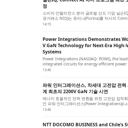
정
소비자 인텔리전스 분야 글로벌 선도 기업 닐슨IQ(Ni
권거래소 NIQ)는 퓨리나(Purina)를 자사의 ‘Con
(ConnectAI Charter Program)’의 최초 고
14:15
다. 이번 발표는 닐슨IQ가 퍼스널케어, 펫케어, 뷰티,
Power Integrations Demonstrates Worl
V GaN Technology for Next-Era High-
Systems
Power Integrations (NASDAQ: POWI), the leade
integrated circuits for energy-efficient power
announced that PowiGaN™ gallium-nitride (Ga
13:45
now rated at up to 2200 V, far exceeding the v
파워 인터그레이션스, 차세대 고전압 전력
계 최초의 2200V GaN 기술 시연
에너지 효율적인 전력 변환을 위한 고전압 집적회
인 파워 인터그레이션스(Power Integrations)(나
PowiGaN™ 질화갈륨(GaN) 기술의 정격 전압이 
13:45
달해 현재 시판 중인 다른 모든 GaN 기술의 전압 
NTT DOCOMO BUSINESS and Chile’s S