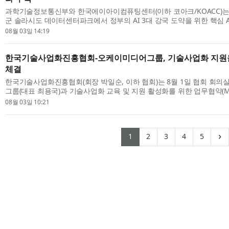
과학기술정보통신부와 한국에이아이컴퓨팅센터(이하 코아크/KOACC)는
군 솔라시도 데이터센터파크에서 정부의 AI 3대 강국 도약을 위한 핵심 A
젝트인 ‘국가 AI 컴퓨팅센터’ 착공식을 개최하고 본격적인 건설에 착수할 계
08월 03일 14:19
한국기술사업화진흥협회-오케이미디어그룹, 기술사업화 지원
체결
한국기술사업화진흥협회(회장 박일순, 이하 협회)는 8월 1일 협회 회
그룹(대표 최용국)과 기술사업화 교육 및 지원 활성화를 위한 업무협약(
3일 밝혔다. 이날 협약식에는 오케이미디어그룹 최용국 대표이사와 협회 한
08월 03일 10:21
(current)
(current)
(current)
(current)
(curr
›
1
2
3
4
5