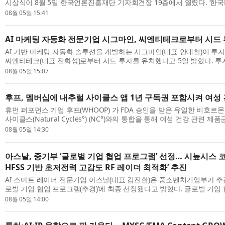
시상식이 8월 5일 한국언론진흥재단 기자회견장 19층에서 열렸다. ‘한국
BEST ESG’는 ESG(환경·사회·지배구조)경영을 실천하는 기업과 공공기관,
08월 05일 15:41
AI 마케팅 자동화 전문기업 시그마인, 씨엔티테크로부터 시드 
AI 기반 마케팅 자동화 솔루션을 개발하는 시그마인(대표 안대철)이 투
씨엔티테크(대표 전화성)로부터 시드 투자를 유치했다고 5일 밝혔다. 투
시그마인은 이번 투자금을 자기진화 엔진 및 B2B SaaS 플랫폼 ‘시그마인’의
08월 05일 15:07
후프, 멤버십에 내추럴 사이클스 앱 1년 구독권 포함시켜 여성 
휴먼 퍼포먼스 기업 후프(WHOOP) 가 FDA 승인을 받은 유일한 비호르
사이클스(Natural Cycles°) (NC°)와의 통합을 통해 여성 건강 관련 
표했다. 후프는 자격 요건을 충족하는 내추럴 사이클스 신규 사용자에게 NC°
08월 05일 14:30
아스날, 중기부 ‘글로벌 기업 협업 프로그램’ 선정… 시높시스 코리
HFSS 기반 초저전력 고감도 RF 레이더 최적화’ 추진
AI 스마트 레이더 전문기업 아스날(대표 김진환)은 중소벤처기업부가 추진
로벌 기업 협업 프로그램(추경)’에 최종 선정됐다고 밝혔다. 글로벌 기업
내 유망 스타트업이 세계적인 기술 기업과 협력해 혁신 기술을 고도화하고 
08월 05일 14:00