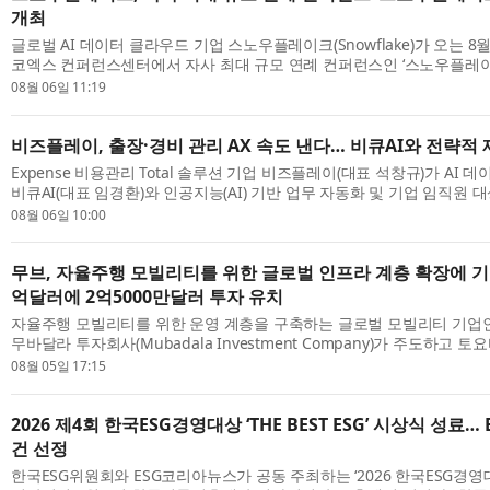
개최
글로벌 AI 데이터 클라우드 기업 스노우플레이크(Snowflake)가 오는 8
코엑스 컨퍼런스센터에서 자사 최대 규모 연례 컨퍼런스인 ‘스노우플레
(Snowflake World Tour) 서울’을 개최한다. ‘스노우플레이크 월드 투어’는
08월 06일 11:19
비즈플레이, 출장·경비 관리 AX 속도 낸다… 비큐AI와 전략적
Expense 비용관리 Total 솔루션 기업 비즈플레이(대표 석창규)가 AI
비큐AI(대표 임경환)와 인공지능(AI) 기반 업무 자동화 및 기업 임직원 대
화를 위한 전략적 업무협약을 체결했다고 6일 밝혔다. 양사는 5일 서울 영등
08월 06일 10:00
무브, 자율주행 모빌리티를 위한 글로벌 인프라 계층 확장에 기업
억달러에 2억5000만달러 투자 유치
자율주행 모빌리티를 위한 운영 계층을 구축하는 글로벌 모빌리티 기업인 무
무바달라 투자회사(Mubadala Investment Company)가 주도하고 토요타
펀드인 우븐 캐피털(Woven Capital)과 아이온 퍼시픽(Ion Pacific)이 
08월 05일 17:15
2026 제4회 한국ESG경영대상 ‘THE BEST ESG’ 시상식 성료…
건 선정
한국ESG위원회와 ESG코리아뉴스가 공동 주최하는 ‘2026 한국ESG경영대상 