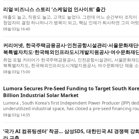
리얼 비즈니스 스토리 ‘스케일업 인사이트’ 출간
매출도 늘고, 직원도 늘고, 고객도 늘었다. 그런데 어느 순간부터 조직이
창업자의 결정 하나하나가 병목이 되고, 핵심 인재가 퇴사하면 그의 머
까지 통째로 사라진다. 뛰어난 제품력과 구성원의 열정으로 폭발적 성장을 
08월 03일 16:40
커리어넷, 한국주택금융공사·인천공항시설관리·서울문화재단
북특별자치도·한국해외인프라도시개발지원공사·여수문화재단 
취업 포털 커리어가 한국주택금융공사, 인천공항시설관리, 서울문화재단,
북특별자치도, 한국해외인프라도시개발지원공사, 여수문화재단 채용 소식
한국주택금융공사에서 2026년도 신입직원 채용을 진행한다. 채용 분야는 
08월 03일 15:00
Lumora Secures Pre-Seed Funding to Target South Kore
Billion Industrial Solar Market
Lumora , South Korea's first Independent Power Producer (IPP) ded
underutilized industrial space, has closed a pre-seed financing ro
anchored by Yuhan-Kimberly —one of the nation’s most recogniz
08월 03일 14:35
companies...
‘국가 AI 컴퓨팅센터’ 착공… 삼성SDS, 대한민국 AI 경쟁력 강
라 구축