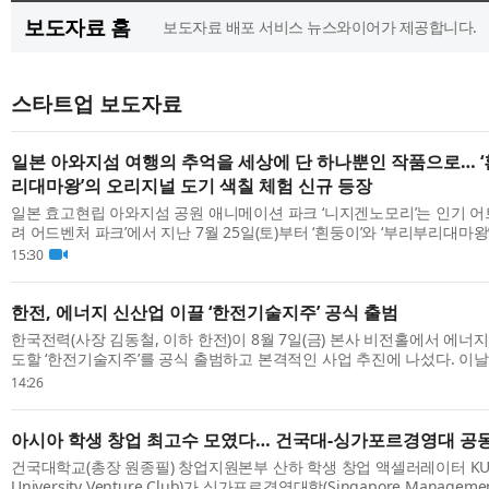
보도자료 홈
보도자료 배포 서비스 뉴스와이어가 제공합니다.
스타트업 보도자료
일본 아와지섬 여행의 추억을 세상에 단 하나뿐인 작품으로… ‘
리대마왕’의 오리지널 도기 색칠 체험 신규 등장
일본 효고현립 아와지섬 공원 애니메이션 파크 ‘니지겐노모리’는 인기 어
려 어드벤처 파크’에서 지난 7월 25일(토)부터 ‘흰둥이’와 ‘부리부리대마왕
리지널 도기 색칠 체험’을 시작했다고 밝혔다. 새롭게 선보이는 이번 체험은
15:30
한전, 에너지 신산업 이끌 ‘한전기술지주’ 공식 출범
한국전력(사장 김동철, 이하 한전)이 8월 7일(금) 본사 비전홀에서 에너
도할 ‘한전기술지주’를 공식 출범하고 본격적인 사업 추진에 나섰다. 이
지환경부 김성환 장관, 더불어민주당 신정훈 의원과 정진욱 의원, 전남광주
14:26
아시아 학생 창업 최고수 모였다… 건국대-싱가포르경영대 공동
건국대학교(총장 원종필) 창업지원본부 산하 학생 창업 액셀러레이터 KUVC
University Venture Club)가 싱가포르경영대학(Singapore Management