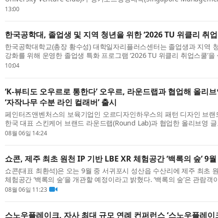
SMU) 스타트업 학회 ‘Start-up Society’와 공동 개최한 ‘2026 KU-SM
13:00
난 ...
한국공학대, 졸업생 및 지역 청년을 위한 ‘2026 TU 위클리 취
한국공학대학교(총장 황수성) 대학일자리플러스센터는 졸업생과 지역 
강화를 위해 운영한 졸업생 특화 프로그램 ‘2026 TU 위클리 취업스쿨’​
했다. 이번 프로그램은 지난 6월 1일부터 8월 6일까지 약 두 달간 운영됐으며
10:04
‘K-뷰티도 오우르로 통한다’ 오우르, 라운드랩과 협업해 올리
‘자작나무 수분 라인 컬래버’ 출시
페인터즈앤벤처스의 보육기업인 오르디자인하우스의 패턴 디자인 브랜드 ‘
한국 대표 스킨케어 브랜드 라운드랩(Round Lab)과 협업한 올리브영 글로벌(
US) 한정판 컬렉션을 선보인다. 이번 협업은 한국 스킨케어와 디자인, 패션
08월 06일 14:24
쇼콘, 제주 최초 원천 IP 기반 LBE XR 체험공간 ‘백록의 숲’ 9
쇼콘(대표 최환석)은 오는 9월 중 서귀포시 성산읍 수산리에 제주 최초 원천 
체험공간 ‘백록의 숲’을 개관할 예정이라고 밝혔다. ‘백록의 숲’은 관람
데 머무르지 않고, VR HMD를 착용한 채 실제 공간을 걸으며 이야기와 미션
08월 06일 11:23
스노우플레이크, 자사 최대 규모 연례 컨퍼런스 ‘스노우플레이크