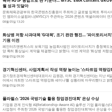
특허·AI·IP 융합으로 판 키운다… MYSC ‘EMA Content GROW
월 성과 잇달아
문화체육관광부와 한국콘텐츠진흥원이 주최하고 글로벌 임팩트 투자사
인 엠와이소셜컴퍼니(MYSC)가 주관하는 ‘2026 콘텐츠 액셀러레이터 
2026 EMA Content GROW+’ 참여 기업들이 올 6~7월 한층 내실 있는
08월 05일 13:20
출...
화상병 저항 사과대목 ‘G대목’, 조기 완판 행진… ‘파이토리서치
기원 이전
페인터즈앤벤처스의 보육기업 농업회사법인 파이토리서치가 충청북도
양 특허 통상실시 계약을 체결했다고 밝혔다. 이번 계약은 ‘화상병 저항
량증식 배양 방법’에 대한 조직배양 특허 기술이 대상이다. 과수화상병은 전
08월 05일 09:30
경기혁신센터, 사업계획서 작성 역량 높이는 ‘스타트업 역량강화
경기창조경제혁신센터(대표이사 김원경, 이하 경기혁신센터)는 지난 4
어에서 개최한 ‘스타트업 역량강화 세미나’를 성황리에 마무리했다고 밝
예비·초기 창업자의 사업계획서 작성 역량을 강화하고 정부지원사업 및 투
08월 05일 09:30
폴라펄스 ‘2026 국방기술 활용 창업경진대회’ 은상 수상
기업용 관계 인식형 AI(Relationship-Aware AI) 솔루션 기업 폴라펄
사업청이 주최한 ‘2026 국방기술을 활용한 창업경진대회’에서 은상을 수