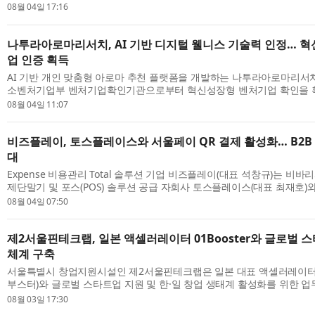
회는 7월 30일부터 8월 1일까지 서울 양재 aT센터 제2전시장에서 열린 ‘제
08월 04일 17:16
나투라아로마리서치, AI 기반 디지털 웰니스 기술력 인정… 
업 인증 획득
AI 기반 개인 맞춤형 아로마 추천 플랫폼을 개발하는 나투라아로마리서치
소벤처기업부 벤처기업확인기관으로부터 혁신성장형 벤처기업 확인을 획
은 AI 기반 디지털 웰니스 기술과 맞춤형 아로마 서비스의 성장 가능성 및 
08월 04일 11:07
비즈플레이, 토스플레이스와 서울페이 QR 결제 활성화… B2B
대
Expense 비용관리 Total 솔루션 기업 비즈플레이(대표 석창규)는 비바
제단말기 및 포스(POS) 솔루션 공급 자회사 토스플레이스(대표 최재호
권 결제 서비스 활성화 및 기업 비용관리 사업 협력을 위한 전략적 업무협약
08월 04일 07:50
제2서울핀테크랩, 일본 액셀러레이터 01Booster와 글로벌 
체계 구축
서울특별시 창업지원시설인 제2서울핀테크랩은 일본 대표 액셀러레이터 01
부스터)와 글로벌 스타트업 지원 및 한·일 창업 생태계 활성화를 위한 업
했다고 밝혔다. 양 기관은 이번 협약을 통해 양국 스타트업의 글로벌 시장 
08월 03일 17:30